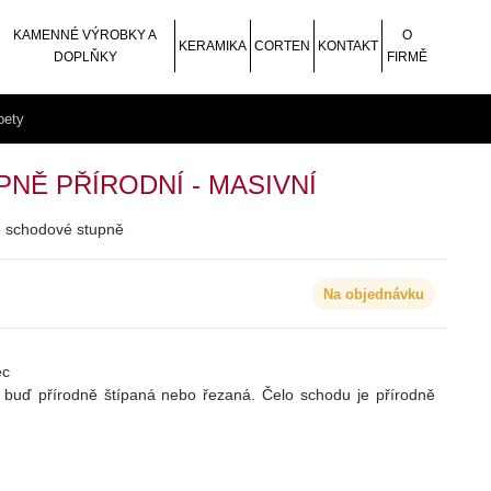
KAMENNÉ VÝROBKY A
O
KERAMIKA
CORTEN
KONTAKT
DOPLŇKY
FIRMĚ
pety
NĚ PŘÍRODNÍ - MASIVNÍ
vé schodové stupně
Na objednávku
ec
 buď přírodně štípaná nebo řezaná. Čelo schodu je přírodně