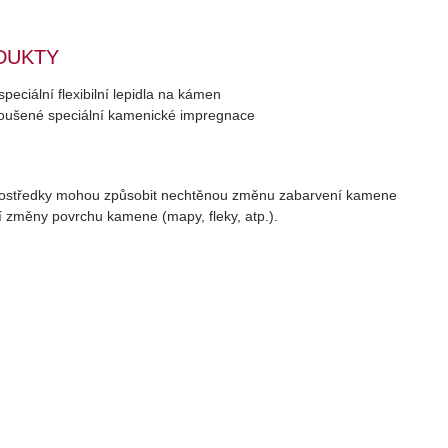
DUKTY
eciální flexibilní lepidla na kámen
ušené speciální kamenické impregnace
ostředky mohou způsobit nechtěnou změnu zabarvení kamene
 změny povrchu kamene (mapy, fleky, atp.).