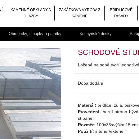
NÍ
KAMENNÉ OBKLADY A
ZAKÁZKOVÁ VÝROBA Z
BŘIDLICOVÉ
DLAŽBY
KAMENE
FASÁDY
Obrubníky, sloupky a patníky
Kuchyňské desky
Para
SCHODOVÉ STUP
Ložené na sobě tvoří jednotli
Doba dodání
Materiál:
břidlice, žula, pískov
Provedení:
horní strana bývá
štípané.
Rozměr:
100x35xvýška 15 cm
Použití:
interiér/exteriér