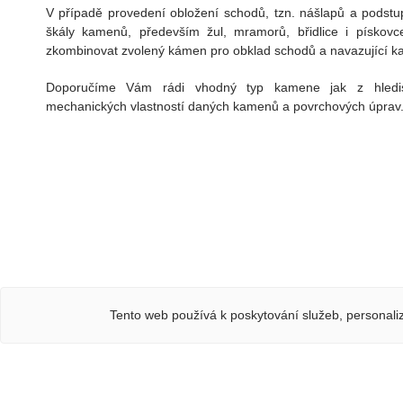
V případě provedení obložení schodů, tzn. nášlapů a podstup
škály kamenů, především žul, mramorů, břidlice i písko
zkombinovat zvolený kámen pro obklad schodů a navazující 
Doporučíme Vám rádi vhodný typ kamene jak z hledis
mechanických vlastností daných kamenů a povrchových úprav
Tento web používá k poskytování služeb, personali