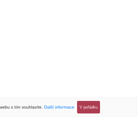
webu s tím souhlasíte.
Další informace
V pořádku
Máte dotaz?
Kontaktujte nás