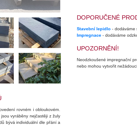
DOPORUČENÉ PRO
Stavební lepidlo
- dodáváme sp
Impregnace
- dodáváme odzko
UPOZORNĚNÍ!
Neodzkoušené impregnační pr
nebo mohou vytvořit nežádoucí
Ů
ovedení rovném i obloukovém.
jsou vyráběny nejčastěji z žuly
dů bývá individuální dle přání a