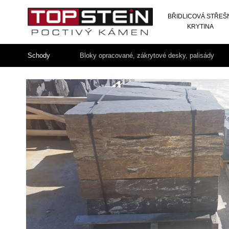
BŘIDLICOVÁ STŘEŠ
KRYTINA
Schody
Bloky opracované, zákrytové desky, palisády