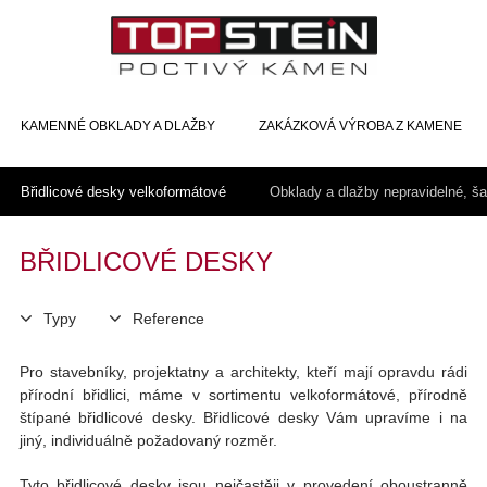
KAMENNÉ OBKLADY A DLAŽBY
ZAKÁZKOVÁ VÝROBA Z KAMENE
Břidlicové desky velkoformátové
Obklady a dlažby nepravidelné, šavl
BŘIDLICOVÉ DESKY
Typy
Reference
Pro stavebníky, projektatny a architekty, kteří mají opravdu rádi
přírodní břidlici, máme v sortimentu velkoformátové, přírodně
štípané břidlicové desky. Břidlicové desky Vám upravíme i na
jiný, individuálně požadovaný rozměr.
Tyto břidlicové desky jsou nejčastěji v provedení oboustranně