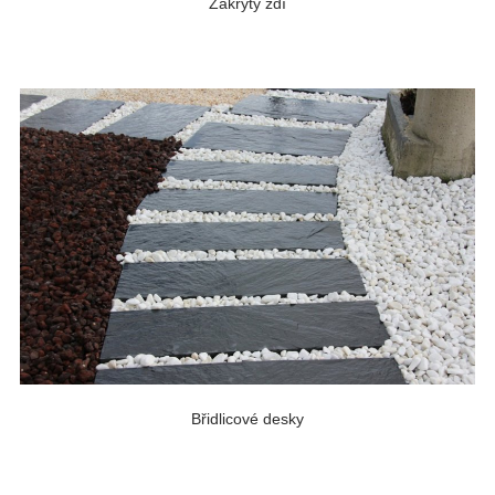
Zákryty zdí
Břidlicové desky