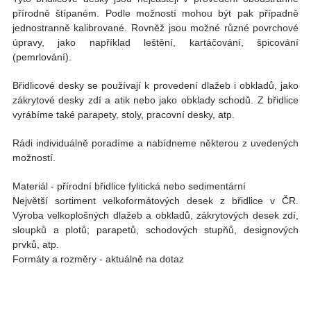
přírodně štípaném. Podle možností mohou být pak případně
jednostranně kalibrované. Rovněž jsou možné různé povrchové
úpravy, jako například leštění, kartáčování, špicování
(pemrlování).
Břidlicové desky se používají k provedení dlažeb i obkladů, jako
zákrytové desky zdí a atik nebo jako obklady schodů. Z břidlice
vyrábíme také parapety, stoly, pracovní desky, atp.
Rádi individuálně poradíme a nabídneme některou z uvedených
možností.
Materiál
- přírodní břidlice fylitická nebo sedimentární
Největší sortiment velkoformátových desek z břidlice v ČR.
Výroba velkoplošných dlažeb a obkladů, zákrytových desek zdí,
sloupků a plotů; parapetů, schodových stupňů, designových
prvků, atp.
Formáty a rozměry
- aktuálně na dotaz