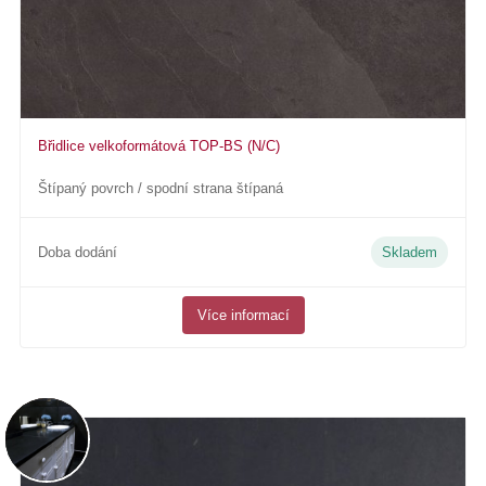
Břidlice velkoformátová TOP-BS (N/C)
Štípaný povrch / spodní strana štípaná
Doba dodání
Skladem
Více informací