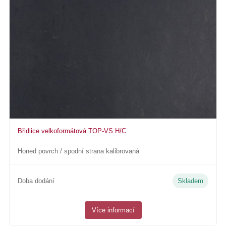
Břidlice velkoformátová TOP-VS H/C
Honed povrch / spodní strana kalibrovaná
Doba dodání
Skladem
Více informací