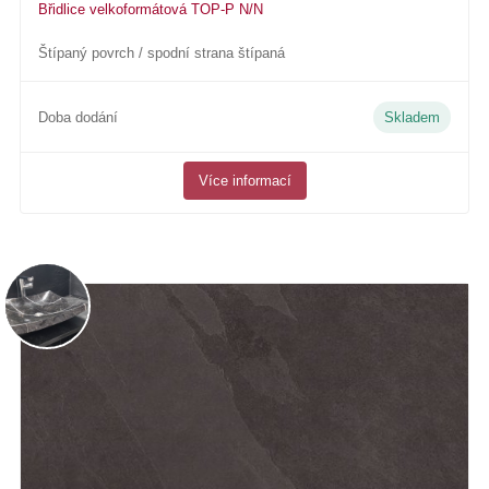
Břidlice velkoformátová TOP-P N/N
Štípaný povrch / spodní strana štípaná
Doba dodání
Skladem
Více informací